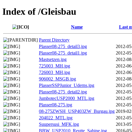
Index of /Gleisbau
Name
Last m
Parent Directory
Plasser08-275_detail3.jpg
2012-05
Plasser08-275_detail1.jpg
2012-05
Mastsetzen.jpg
2012-08
725003_MH.jpg
2012-06
726003_MH.jpg
2012-06
906002_MSGB.jpg
2012-08
PlasserSSPJunior_Uderns.jpg
2012-05
Plasser08-275_detail2.jpg
2012-05
JumbotecUSP2000_MTL.jpg
2012-05
Plasser08-275.jpg
2012-05
08-275ZWSH_USP403ZW_Burgau.jpg
2019-02
204022_MTL.jpg
2012-05
Suupersusi_MFK.jpg
2013-05
BBW_USP2010_Reutte_Sabine.jpg
2016-05