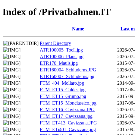
Index of /Privatbahnen.IT
Name
Last m
Parent Directory
ATR100005_Toell.jpg
2026-07-
ATR100006_Plaus.jpg
2026-07-
ETR170_Mauls.jpg
2015-07-
ETR160004_Schluderns.JPG
2026-07-
ETR160007_Schluderns.jpg
2026-07-
FTM_404_Mollaro.jpg
2014-09-
FTM_ET15_Caldes.jpg
2017-06-
FTM_ET15_Grumo.jpg
2015-09-
FTM_ET15_Monclassico.jpg
2017-06-
FTM_ET16_Cavizzana.JPG
2026-07-
FTM_ET17_Cavizzana.jpg
2015-09-
FTM_ET413_Cavizzana.JPG
2026-07-
FTM_ETi401_Cavizzana.jpg
2015-09-