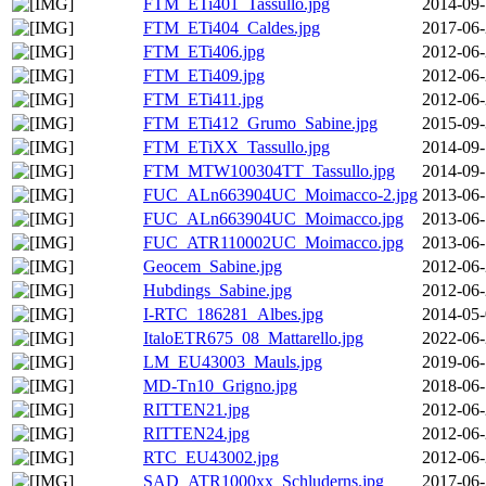
FTM_ETi401_Tassullo.jpg
2014-09-
FTM_ETi404_Caldes.jpg
2017-06-
FTM_ETi406.jpg
2012-06-
FTM_ETi409.jpg
2012-06-
FTM_ETi411.jpg
2012-06-
FTM_ETi412_Grumo_Sabine.jpg
2015-09-
FTM_ETiXX_Tassullo.jpg
2014-09-
FTM_MTW100304TT_Tassullo.jpg
2014-09-
FUC_ALn663904UC_Moimacco-2.jpg
2013-06-
FUC_ALn663904UC_Moimacco.jpg
2013-06-
FUC_ATR110002UC_Moimacco.jpg
2013-06-
Geocem_Sabine.jpg
2012-06-
Hubdings_Sabine.jpg
2012-06-
I-RTC_186281_Albes.jpg
2014-05-
ItaloETR675_08_Mattarello.jpg
2022-06-
LM_EU43003_Mauls.jpg
2019-06-
MD-Tn10_Grigno.jpg
2018-06-
RITTEN21.jpg
2012-06-
RITTEN24.jpg
2012-06-
RTC_EU43002.jpg
2012-06-
SAD_ATR1000xx_Schluderns.jpg
2017-06-